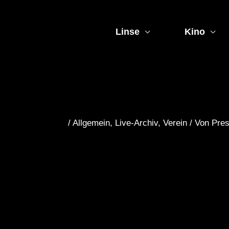
Zum
Inhalt
springen
Linse
Kino
/
Allgemein
,
Live-Archiv
,
Verein
/ Von
Pre