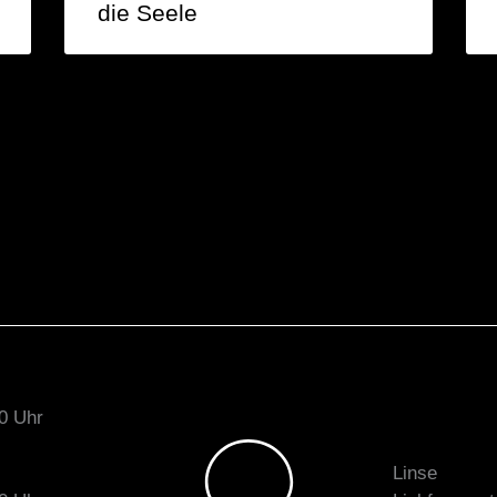
die Seele
0 Uhr
Linse