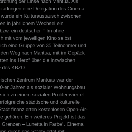
bordnung der Linse nach Mantua. Als
Einladungen eine Delegation des Cinema
 wurde ein Kulturaustausch zwischen
en in jährlichem Wechsel ein
 bzw. ein deutscher Film ohne
ch mit vom jeweiligen Kino selbst
sich eine Gruppe von 35 Teilnehmer und
uf den Weg nach Mantua, mit im Gepäck
tten ins Herz“ über die inzwischen
e des KBZO.
orischen Zentrum Mantuas war der
 70-er Jahren als sozialer Wohnungsbau
sich zu einem sozialen Problemviertel.
folgreiche städtische und kulturelle
tadt finanzierten kostenlosen Open-Air-
 gehören. Ein weiteres Projekt ist das
e Grenzen – Lunetta in Farbe“. Cinema
uns durch das Stadtviertel mit