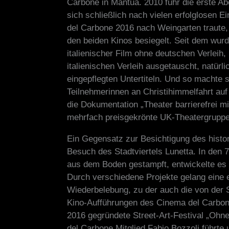
Carbone in Mantua. 2010 fuhr die erste A
sich schließlich nach vielen erfolglosen 
del Carbone 2016 nach Weingarten traute,
den beiden Kinos besiegelt. Seit dem wurd
italienischer Film ohne deutschen Verleih,
italienischen Verleih ausgetauscht, natürli
eingepflegten Untertiteln. Und so machte 
Teilnehmerinnen an Christihimmelfahrt a
die Dokumentation „Theater barrierefrei mi
mehrfach preisgekrönte UK-Theatergrupp
Ein Gegensatz zur Besichtigung des hist
Besuch des Stadtviertels Lunetta. In den
aus dem Boden gestampft, entwickelte es 
Durch verschiedene Projekte gelang eine er
Wiederbelebung, zu der auch die von der S
Kino-Aufführungen des Cinema del Carbone
2016 gegründete Street-Art-Festival „Ohn
del Carbone Mitglied Fabio Bozzoli führte 