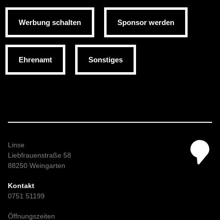
Werbung schalten
Sponsor werden
Ehrenamt
Sonstiges
Linse
Liebfrauenstraße 58
88250 Weingarten
Kontakt
0751 51199
Öffnungszeiten