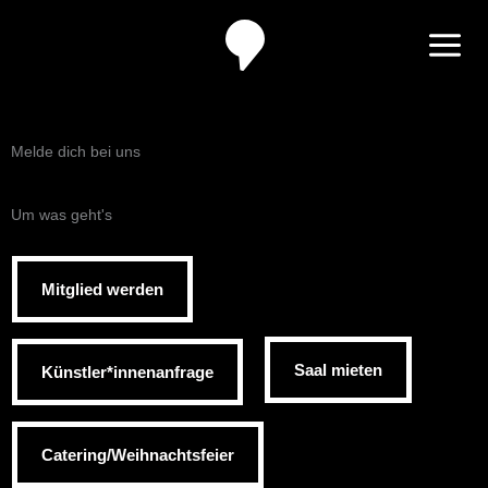
Zum
Inhalt
springen
Melde dich bei uns
Um was geht's
Mitglied werden
Saal mieten
Künstler*innenanfrage
Catering/Weihnachtsfeier