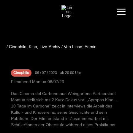
Zum
Inhalt
springen
/
Cinephilo
,
Kino
,
Live-Archiv
/ Von
Linse_Admin
Cinephilo
06 / 07 / 2023 - ab 20:00 Uhr
Filmabend Mantua 06/07/23
Das Cinema del Carbone aus Weingartens Partnerstadt
Mantua stellt sich mit 2 Kurz-Dokus vor: „Apropos Kino –
10 Tage im Carbone“ zeigt in Interviews die Arbeit des
Kultur- und Kinovereins, seine Geschichte und sein
Publikum. Der Film entstand in Zusammenarbeit mit
Schüler*innen der Oberstufe während eines Praktikums.