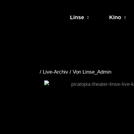
Zum
Inhalt
Linse
Kino
springen
/
Live-Archiv
/ Von
Linse_Admin