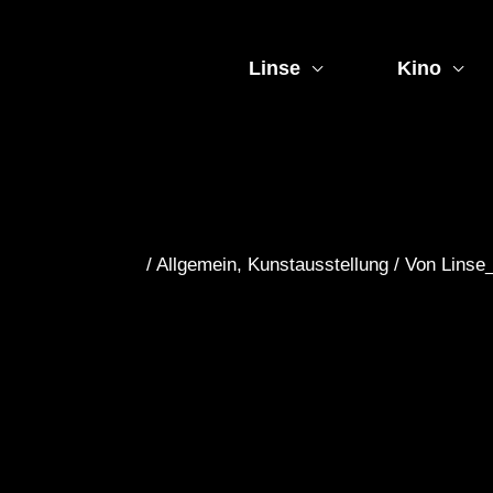
Zum
Inhalt
springen
Linse
Kino
/
Allgemein
,
Kunstausstellung
/ Von
Linse