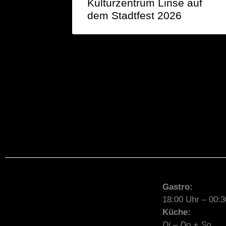
Kulturzentrum Linse auf
dem Stadtfest 2026
Gastro:
18:00 Uhr – 00:3
Küche:
Di – Do + So