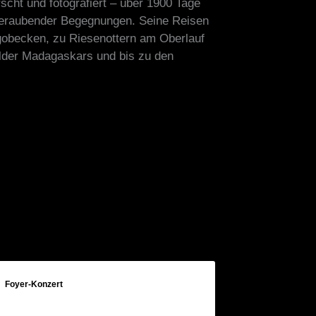
cht und fotografiert – über 1900 Tage
beraubender Begegnungen. Seine Reisen
gobecken, zu Riesenottern am Oberlauf
lder Madagaskars und bis zu den
Foyer-Konzert