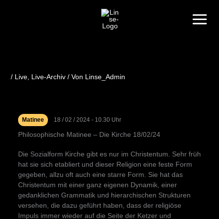
Zum
Inhalt
springen
/
Live
,
Live-Archiv
/ Von
Linse_Admin
Matinee
18 / 02 / 2024 - 10.30 Uhr
Philosophische Matinee – Die Kirche 18/02/24
Die Sozialform Kirche gibt es nur im Christentum. Sehr früh
hat sie sich etabliert und dieser Religion eine feste Form
gegeben, allzu oft auch eine starre Form. Sie hat das
Christentum mit einer ganz eigenen Dynamik, einer
gedanklichen Grammatik und hierarchischen Strukturen
versehen, die dazu geführt haben, dass der religiöse
Impuls immer wieder auf die Seite der Ketzer und