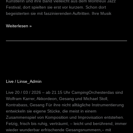
Künstlerin und ihre Band vielleicht aus dem Montreux Jazz
Festival, dort spielten sie erst vor kurzem. Schon dort
begeisterten sie mit faszinierenden Auftritten. Ihre Musik
Weiterlesen »
CampingOrchester„Reisen
im
Wind“
Live
/
Linse_Admin
Live 20 / 03 / 2026 – ab 21:15 Uhr CampingOrchesterdas sind
Wolfram Karrer, Akkordeon, Gesang.und Michael Stoll,
Kontrabass, Gesang Für ihre nicht alltägliche Instrumentierung
entwickeln sie eigene Stücke, die meist in einem
Zusammenspiel von Komposition und Improvisation entstehen.
Fetzig, frisch bis ruhig, verträumt, – leicht und berührend, immer
wieder wunderbar erfrischende Gesangsnummern,– mit