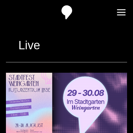
Zum
Inhalt
springen
Live
Kulturzentrum
Linse
auf
dem
Stadtfest
2026