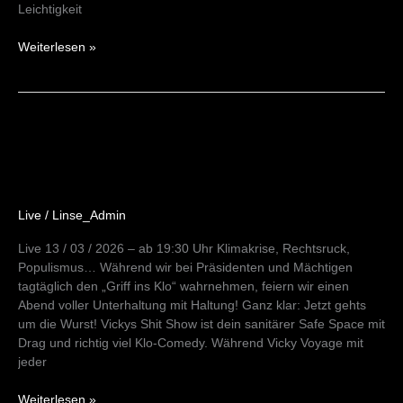
Leichtigkeit
Weiterlesen »
Shit
Show
–
Jetzt
geht
Live
/
Linse_Admin
´s
um
Live 13 / 03 / 2026 – ab 19:30 Uhr Klimakrise, Rechtsruck,
die
Populismus… Während wir bei Präsidenten und Mächtigen
Wurst
tagtäglich den „Griff ins Klo“ wahrnehmen, feiern wir einen
Abend voller Unterhaltung mit Haltung! Ganz klar: Jetzt gehts
um die Wurst! Vickys Shit Show ist dein sanitärer Safe Space mit
Drag und richtig viel Klo-Comedy. Während Vicky Voyage mit
jeder
Weiterlesen »