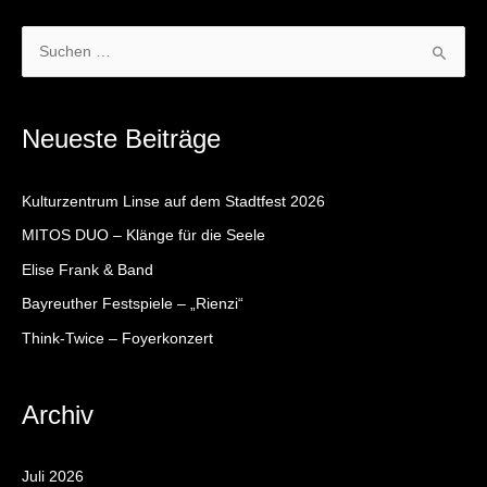
S
u
c
Neueste Beiträge
h
e
Kulturzentrum Linse auf dem Stadtfest 2026
n
MITOS DUO – Klänge für die Seele
n
Elise Frank & Band
a
c
Bayreuther Festspiele – „Rienzi“
h
Think-Twice – Foyerkonzert
:
Archiv
Juli 2026