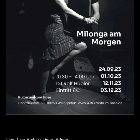
Live
,
Live-Archiv
/
Linse_Admin