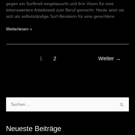
21/09/24
gegen ein Surfbrett eingetauscht und ihre Vision für eine
lebenswertere Arbeitswelt zum Beruf gemacht: Heute setzt sie
sich als selbstständige Surf-Beraterin für eine gerechtere
Weiterlesen »
1
2
Weiter
→
S
u
c
Neueste Beiträge
h