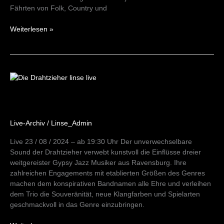
Fährten von Folk, Country und
Weiterlesen »
Die
Drahtzieher
feat.
Tomer
Cohen
Live-Archiv
/
Linse_Admin
23/08/24
Live 23 / 08 / 2024 – ab 19:30 Uhr Der unverwechselbare
Sound der Drahtzieher verwebt kunstvoll die Einflüsse dreier
weitgereister Gypsy Jazz Musiker aus Ravensburg. Ihre
zahlreichen Engagements mit etablierten Größen des Genres
machen dem konspirativen Bandnamen alle Ehre und verleihen
dem Trio die Souveränität, neue Klangfarben und Spielarten
geschmackvoll in das Genre einzubringen.