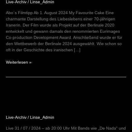
Live-Archiv
/
Linse_Admin
Abo`s Filmtipp Ab 1. August 2024 My Favourite Cake Eine
charmante Darstellung des Liebeslebens einer 70-jährigen
Iranerin. Der Film wurde als Projekt auf der Berlinale 2020
entwickelt und gewann damals den renommierten Eurimages
Co-production Development Award. Anschließend wurde er für
den Wettbewerb der Berlinale 2024 ausgewählt. Wie schon so
oft in der Geschichte des iranischen […]
Weiterlesen »
Two
for
the
Roads
31/07/24
Live-Archiv
/
Linse_Admin
Live 31 / 07 / 2024 – ab 20:00 Uhr Mit Bands wie „De Nada“ und