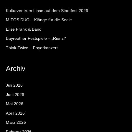
e
Kulturzentrum Linse auf dem Stadtfest 2026
n
MITOS DUO – Klänge für die Seele
n
Elise Frank & Band
a
c
Bayreuther Festspiele – „Rienzi“
h
Think-Twice – Foyerkonzert
:
Archiv
Juli 2026
Juni 2026
Mai 2026
April 2026
März 2026
Februar 2026