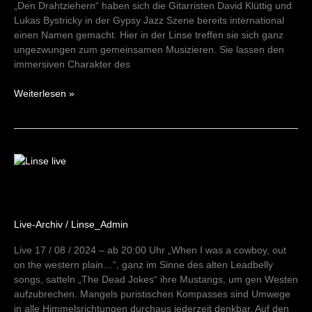
„Den Drahtziehern“ haben sich die Gitarristen David Klüttig und
Lukas Bystricky in der Gypsy Jazz Szene bereits international
einen Namen gemacht. Hier in der Linse treffen sie sich ganz
ungezwungen zum gemeinsamen Musizieren. Sie lassen den
immersiven Charakter des
Weiterlesen »
The
Dead
Jokes
17/08/24
Live-Archiv
/
Linse_Admin
Live 17 / 08 / 2024 – ab 20:00 Uhr „When I was a cowboy, out
on the western plain…“, ganz im Sinne des alten Leadbelly
songs, satteln „The Dead Jokes“ ihre Mustangs, um gen Westen
aufzubrechen. Mangels puristischen Kompasses sind Umwege
in alle Himmelsrichtungen durchaus jederzeit denkbar. Auf den