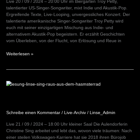
Live 20 / 09 / 2024 – 20:00 Uhr im Biergarten Troy Petty,
talentierter US-Singer-Songwriter, mixt Indie und Akustik-Pop.
Ergreifende Texte, Live-Looping, unvergessliches Konzert. Der
talentierte amerikanische Singer-Songwriter Troy Petty wird
euch mit seiner einzigartigen Mischung aus Indie- und
alternativem Akustik-Pop begeistern. Er erzählt Geschichten
vom Überleben, von der Flucht, von Erlösung und Reue in
Weiterlesen »
Lesung
„Raus
aus
dem
Hamsterrad
Schreibe einen Kommentar
/
Live-Archiv
/
Linse_Admin
&
ab
Live 21 / 09 / 2024 – 18:00 Uhr kleiner Saal Die Aulendorferin
aufs
Christine Sing arbeitet und lebt das, wovon viele träumen: Nach
Surfbrett“
einer steilen Volkswagen-Karriere hat sie 2018 ihren Bürojob