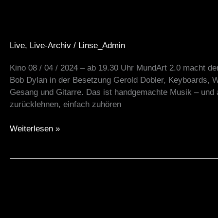
2.0
08/04/24
Live
,
Live-Archiv
/
Linse_Admin
Kino 08 / 04 / 2024 – ab 19.30 Uhr MundArt 2.0 macht d
Bob Dylan in der Besetzung Gerold Dobler, Keyboards, W
Gesang und Gitarre. Das ist handgemachte Musik – und 
zurücklehnen, einfach zuhören
Weiterlesen »
Cinephilo
„Im
toten