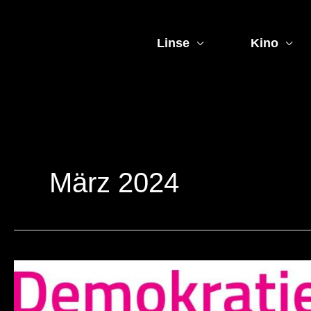
Zum
Inhalt
springen
Linse
Kino
März 2024
„Demokratie
stärken
gegen