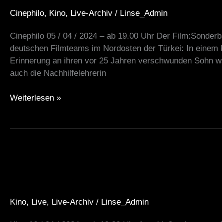
Winkel“
Cinephilo
,
Kino
,
Live-Archiv
/
Linse_Admin
mit
Producerin
Cinephilo 05 / 04 / 2024 – ab 19.00 Uhr Der Film:Sonderb
Janna
deutschen Filmteams im Nordosten der Türkei: In einem ku
Heine
Erinnerung an ihren vor 25 Jahren verschwunden Sohn wac
05/04/24
auch die Nachhilfelehrerin
Weiterlesen »
Mantra
–
Sounds
into
Kino
,
Live
,
Live-Archiv
/
Linse_Admin
Silence
16/04/24