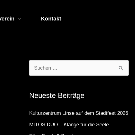
Verein
Kontakt
S
u
c
Neueste Beiträge
h
e
Kulturzentrum Linse auf dem Stadtfest 2026
n
MITOS DUO – Klänge für die Seele
n