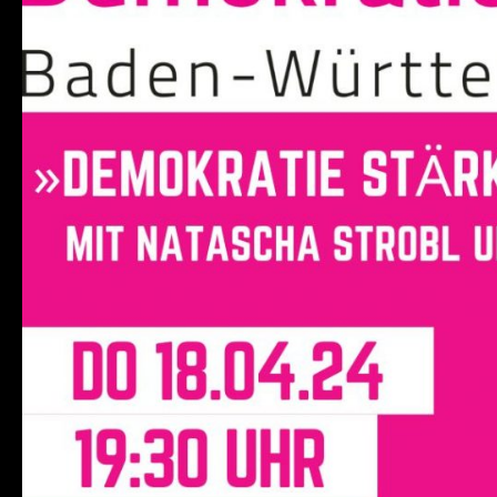
Rechts“
mit
Natascha
Strobl
und
Agnieszka
Brugger
18/04/24
–
19:30
Uhr