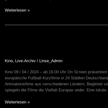
Weiterlesen »
On
Screen
–
Mit
Kino
,
Live-Archiv
/
Linse_Admin
Fußball
und
Kino 09 / 04 / 2024 – ab 19.00 Uhr On Screen präsentie
Film
europäische Fußball-Kurzfilme in 24 Städten Deutschlan
Europa
Animationsfilme aus verschiedenen Ländern. Begleitet v
entdecken
spiegeln die Filme die Vielfalt Europas wider. Eine lokale
09/04/24
Weiterlesen »