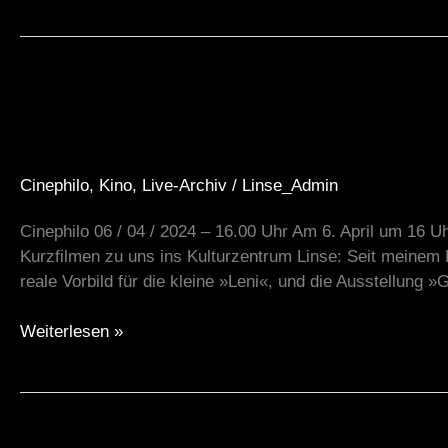
3
Filme
gegen
Rechts
Cinephilo
,
Kino
,
Live-Archiv
/
Linse_Admin
06/04/24
Cinephilo 06 / 04 / 2024 – 16.00 Uhr Am 6. April um 16 
Kurzfilmen zu uns ins Kulturzentrum Linse: Seit meine
reale Vorbild für die kleine »Leni«, und die Ausstellung »
Weiterlesen »
MundArt