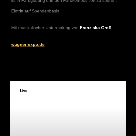
ist in Farbgebung und den Farbkomposition zu spüren.
Eintritt auf Spendenbasis
Mit musikalischer Untermalung von
Franziska Groß
!
wagner-expo.de
Live