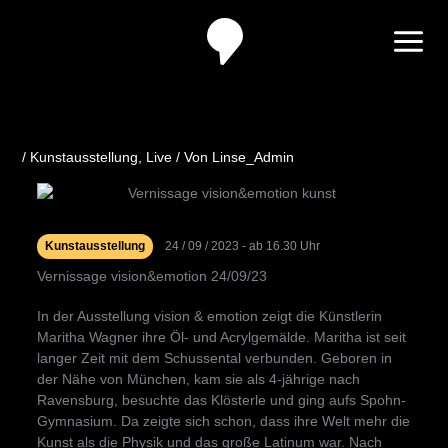
Zum
Inhalt
springen
/
Kunstausstellung
,
Live
/ Von
Linse_Admin
Kunstausstellung
24 / 09 / 2023 - ab 16.30 Uhr
Vernissage vision&emotion 24/09/23
In der Ausstellung vision & emotion zeigt die Künstlerin
Maritha Wagner ihre Öl- und Acrylgemälde. Maritha ist seit
langer Zeit mit dem Schussental verbunden. Geboren in
der Nähe von München, kam sie als 4-jährige nach
Ravensburg, besuchte das Klösterle und ging aufs Spohn-
Gymnasium. Da zeigte sich schon, dass ihre Welt mehr die
Kunst als die Physik und das große Latinum war. Nach