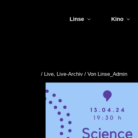
Zum
Inhalt
springen
Linse
Kino
/
Live
,
Live-Archiv
/ Von
Linse_Admin