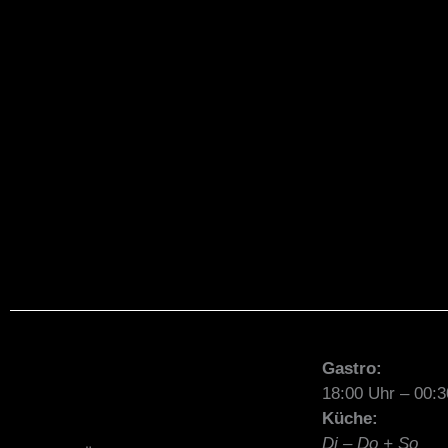
Gastro:
18:00 Uhr – 00:3
Küche:
Di – Do + So