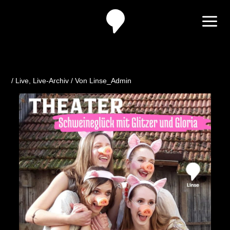
Zum
Inhalt
springen
/
Live
,
Live-Archiv
/ Von
Linse_Admin