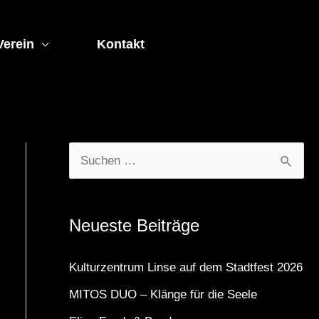
Verein
Kontakt
S
u
c
Neueste Beiträge
h
e
Kulturzentrum Linse auf dem Stadtfest 2026
n
MITOS DUO – Klänge für die Seele
n