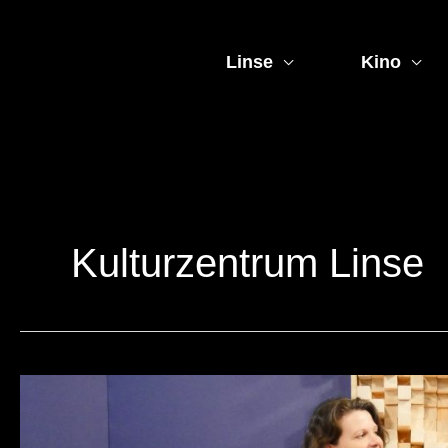
Zum
Inhalt
springen
Linse
Kino
Kulturzentrum Linse
Konzert
Inner
Smile